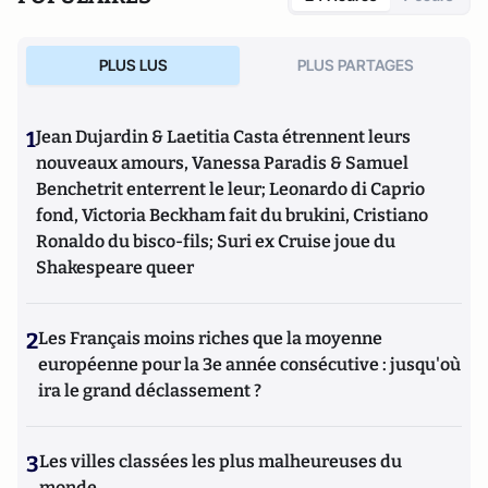
Lattès), La République des imposteurs (L’Archipel), Pilleurs
d’Afrique (Editions du Cerf).
PLUS LUS
PLUS PARTAGES
1
Jean Dujardin & Laetitia Casta étrennent leurs
nouveaux amours, Vanessa Paradis & Samuel
Benchetrit enterrent le leur; Leonardo di Caprio
fond, Victoria Beckham fait du brukini, Cristiano
Ronaldo du bisco-fils; Suri ex Cruise joue du
Shakespeare queer
2
Les Français moins riches que la moyenne
européenne pour la 3e année consécutive : jusqu'où
ira le grand déclassement ?
3
Les villes classées les plus malheureuses du
monde