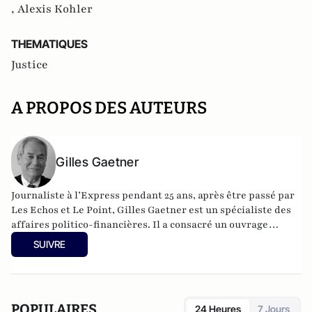
,
Alexis Kohler
THEMATIQUES
Justice
A PROPOS DES AUTEURS
Gilles Gaetner
Journaliste à l’Express pendant 25 ans, après être passé par
Les Echos et Le Point, Gilles Gaetner est un spécialiste des
affaires politico-financières. Il a consacré un ouvrage
remarqué au président de la République, Les 100 jours de
SUIVRE
Macron (Fauves –Editions). Il est également l’auteur d’une
quinzaine de livres parmi lesquels L’Argent facile,
dictionnaire de la corruption en France (Stock), Le roman
d’un séducteur, les secrets de Roland Dumas (Jean-Claude
POPULAIRES
24 Heures
7 Jours