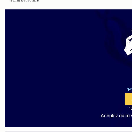
1 min de lecture
1€
1
Annulez ou me