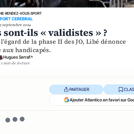
UNE
›
RENDEZ-VOUS
›
SPORT
PORT CEREBRAL
3 septembre 2024
ont-ils « validistes » ?
’égard de la phase II des JO, Libé dénonce
te aux handicapés.
Hugues Serraf
2 min de lecture
PARTAGER
CLAS
Ajouter Atlantico en favori sur Go