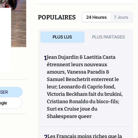
POPULAIRES
24 Heures
7 Jours
PLUS LUS
PLUS PARTAGES
1
Jean Dujardin & Laetitia Casta
étrennent leurs nouveaux
amours, Vanessa Paradis &
Samuel Benchetrit enterrent le
leur; Leonardo di Caprio fond,
SER
Victoria Beckham fait du brukini,
Cristiano Ronaldo du bisco-fils;
ogle
Suri ex Cruise joue du
Shakespeare queer
2
Les Français moins riches que la