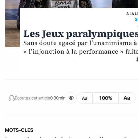
A LA 
S
Les Jeux paralympiques s
Sans doute agacé par l’unanimisme à l
« l’injonction à la performance » fai
Aa
100%
Écoutez cet article
0:00min
Aa
MOTS-CLES