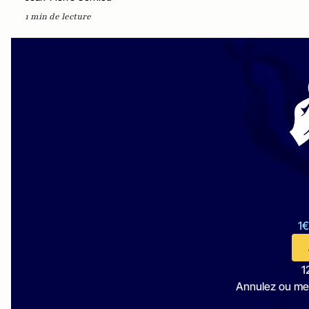
1 min de lecture
1€
1
Annulez ou me