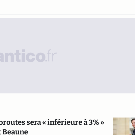
oroutes sera « inférieure à 3% »
t Beaune