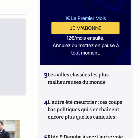
1€ Le Premier Mois
JE M'ABONNE
12€/mois ensuite.
Annulez ou mettez en pause à
tout moment.
3
Les villes classées les plus
malheureuses du monde
4
L'autre été meurtrier : ces coups
bas politiques qui s'enchaînent
encore plus que les canicules
5
Rhin & Danube à sec : l’autre voie