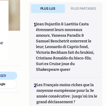
PLUS LUS
PLUS PARTAGES
1
Jean Dujardin & Laetitia Casta
étrennent leurs nouveaux
amours, Vanessa Paradis &
Samuel Benchetrit enterrent le
se
leur; Leonardo di Caprio fond,
Victoria Beckham fait du brukini,
Cristiano Ronaldo du bisco-fils;
Suri ex Cruise joue du
Shakespeare queer
SER
ogle
2
Les Français moins riches que la
moyenne européenne pour la 3e
année consécutive : jusqu'où ira le
grand déclassement ?