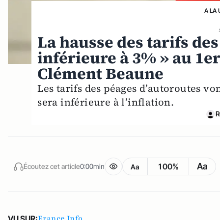
A LA 
La hausse des tarifs des
inférieure à 3% » au 1e
Clément Beaune
Les tarifs des péages d’autoroutes v
sera inférieure à l’inflation.
R
Aa
100%
Écoutez cet article
0:00min
Aa
France Info
VU SUR: