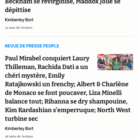
Beckham se revirginise, Maddox Jolie se
dépittise
Kimberley Bort
21 min de lecture
REVUE DE PRESSE PEOPLE
Paul Mirabel conquiert Laury
Thilleman, Rachida Dati a un
chéri mystère, Emily
Ratajkowski un frenchy; Albert & Charlène
de Monaco se font poucaver, Liza Minelli
balance tout; Rihanna se dry shampouine,
Kim Kardashian s'emperruque; North West
turbine sec
Kimberley Bort
26 min de lecture