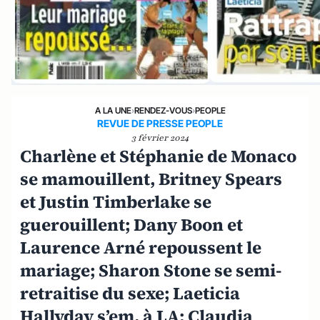
A LA UNE
›
RENDEZ-VOUS
›
PEOPLE
REVUE DE PRESSE PEOPLE
3 février 2024
Charlène et Stéphanie de Monaco
se mamouillent, Britney Spears
et Justin Timberlake se
guerouillent; Dany Boon et
Laurence Arné repoussent le
mariage; Sharon Stone se semi-
retraitise du sexe; Laeticia
Hallyday s’em. à LA; Claudia