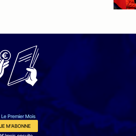
 Le Premier Mois
JE M'ABONNE
2€/mois ensuite.