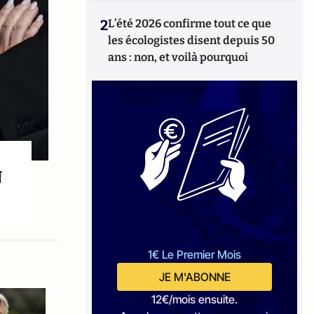
2
L’été 2026 confirme tout ce que
les écologistes disent depuis 50
ans : non, et voilà pourquoi
N
1€ Le Premier Mois
JE M'ABONNE
12€/mois ensuite.