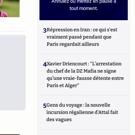
Annulez ou mettez en pause à
tout moment.
3
Répression en Iran : ce qui s'est
vraiment passé pendant que
Paris regardait ailleurs
4
Xavier Driencourt : "L’arrestation
du chef de la DZ Mafia ne signe
qu’une vraie-fausse détente entre
Paris et Alger"
5
Gens du voyage : la nouvelle
incursion régalienne d'Attal fait
des vagues