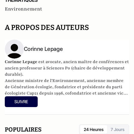
THEMATIQUES
Environnement
A PROPOS DES AUTEURS
Corinne Lepage
Corinne Lepage
est avocate, ancien maître de conférences et
ancien professeur à Sciences Po (chaire de développement
durable).
Ancienne ministre de l'Environnement, ancienne membre
de Génération écologie, fondatrice et présidente du parti
écologiste Cap21 depuis 1996, cofondatrice et ancienne vice-
présidente du Mouvement démocrate jusqu'en mars 2010,
SUIVRE
elle est députée au Parlement européen de 2009 à 2014. En
2012, elle fonde l’association Essaim et l’année suivante, la
coopérative politique du Rassemblement citoyen. En 2014,
elle devient présidente du parti LRC - Cap21.
POPULAIRES
24 Heures
7 Jours