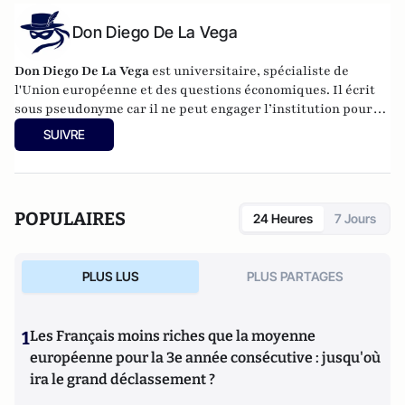
Don Diego De La Vega
Don Diego De La Vega
est universitaire, spécialiste de
l'Union européenne et des questions économiques. Il écrit
sous pseudonyme car il ne peut engager l’institution pour
laquelle il travaille.
SUIVRE
POPULAIRES
24 Heures
7 Jours
PLUS LUS
PLUS PARTAGES
1
Les Français moins riches que la moyenne
européenne pour la 3e année consécutive : jusqu'où
ira le grand déclassement ?