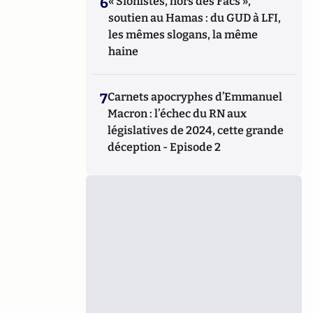
6
« Sionistes, hors des Facs »,
soutien au Hamas : du GUD à LFI,
les mêmes slogans, la même
haine
7
Carnets apocryphes d’Emmanuel
Macron : l’échec du RN aux
législatives de 2024, cette grande
déception - Episode 2