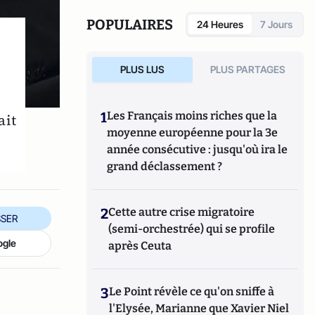
POPULAIRES
24 Heures
7 Jours
PLUS LUS
PLUS PARTAGES
1
Les Français moins riches que la
ait
moyenne européenne pour la 3e
année consécutive : jusqu'où ira le
grand déclassement ?
2
Cette autre crise migratoire
SER
(semi-orchestrée) qui se profile
ogle
après Ceuta
3
Le Point révèle ce qu'on sniffe à
l'Elysée, Marianne que Xavier Niel