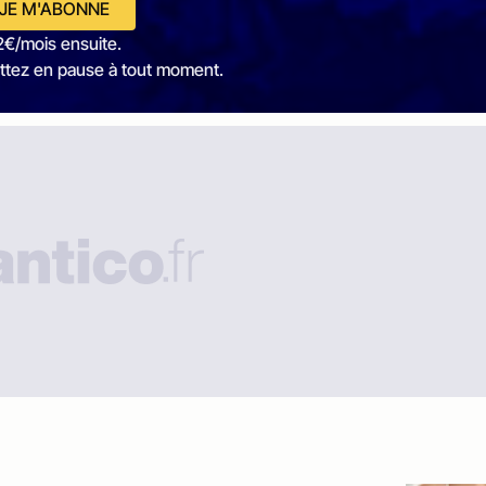
JE M'ABONNE
2€/mois ensuite.
ttez en pause à tout moment.