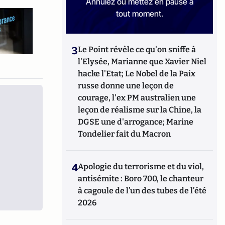
Annulez ou mettez en pause à
tout moment.
3
Le Point révèle ce qu'on sniffe à
l'Elysée, Marianne que Xavier Niel
hacke l'Etat; Le Nobel de la Paix
russe donne une leçon de
courage, l'ex PM australien une
leçon de réalisme sur la Chine, la
DGSE une d'arrogance; Marine
Tondelier fait du Macron
4
Apologie du terrorisme et du viol,
antisémite : Boro 700, le chanteur
à cagoule de l’un des tubes de l’été
2026