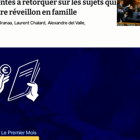
entes à rétorquer sur les sujets qui
re réveillon en famille
Branaa
,
Laurent Chalard
,
Alexandre del Valle
,
 Le Premier Mois