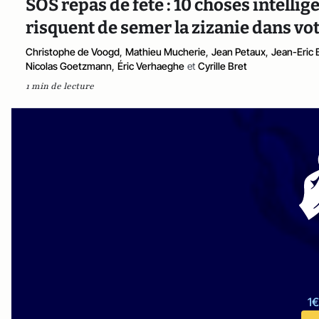
SOS repas de fête : 10 choses intellig
risquent de semer la zizanie dans vot
Christophe de Voogd
,
Mathieu Mucherie
,
Jean Petaux
,
Jean-Eric 
Nicolas Goetzmann
,
Éric Verhaeghe
et
Cyrille Bret
1 min de lecture
1€