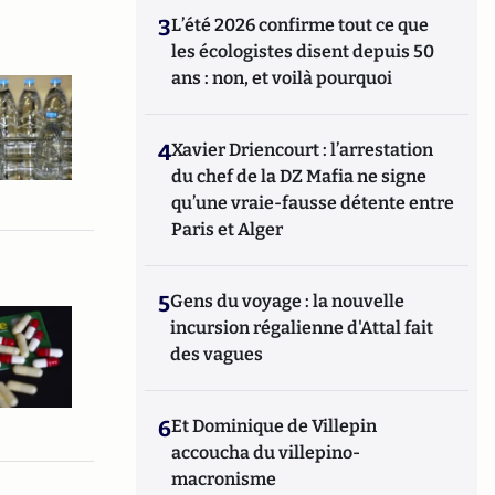
3
L’été 2026 confirme tout ce que
les écologistes disent depuis 50
ans : non, et voilà pourquoi
4
Xavier Driencourt : l’arrestation
du chef de la DZ Mafia ne signe
qu’une vraie-fausse détente entre
Paris et Alger
5
Gens du voyage : la nouvelle
incursion régalienne d'Attal fait
des vagues
6
Et Dominique de Villepin
accoucha du villepino-
macronisme