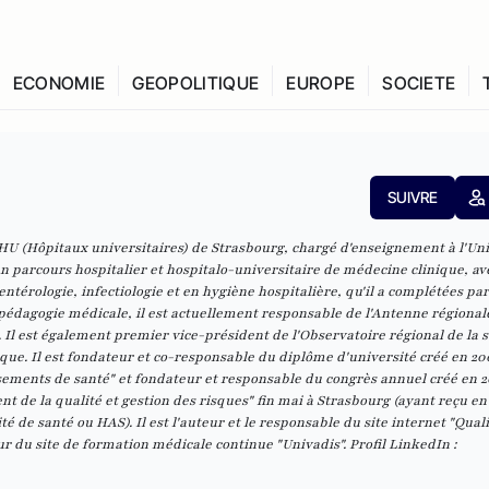
ECONOMIE
GEOPOLITIQUE
EUROPE
SOCIETE
SUIVRE
U (Hôpitaux universitaires) de Strasbourg, chargé d'enseignement à l'Uni
n parcours hospitalier et hospitalo-universitaire de médecine clinique, av
térologie, infectiologie et en hygiène hospitalière, qu'il a complétées pa
pédagogie médicale, il est actuellement responsable de l'Antenne régional
. Il est également premier vice-président de l'Observatoire régional de la 
fique. Il est fondateur et co-responsable du diplôme d'université créé en 20
ssements de santé
" et fondateur et responsable du congrès annuel créé en 
t de la qualité et gestion des risques"
fin mai à Strasbourg (ayant reçu en 
té de santé ou HAS). Il est l'auteur et le responsable du site internet "
Quali
eur du site de formation médicale continue "
Univadis
". Profil LinkedIn :