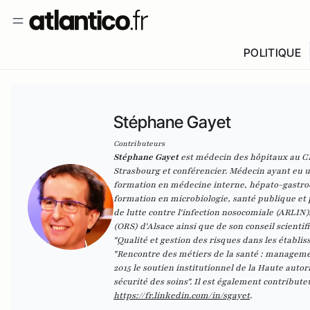
POLITIQUE
Stéphane Gayet
Contributeurs
Stéphane Gayet
est médecin des hôpitaux au CH
Strasbourg et conférencier. Médecin ayant eu u
formation en médecine interne, hépato-gastroen
formation en microbiologie, santé publique et 
de lutte contre l'infection nosocomiale (ARLIN)
(ORS) d'Alsace ainsi que de son conseil scienti
"
Qualité et gestion des risques dans les établi
"
Rencontre des métiers de la santé : managemen
2015 le soutien institutionnel de la Haute autori
sécurité des soins
". Il est également contribut
https://fr.linkedin.com/in/sgayet
.