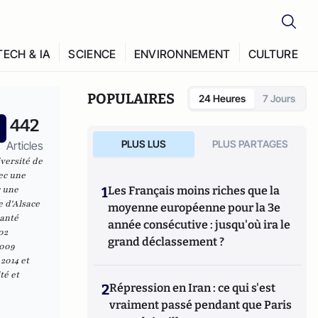
TECH & IA
SCIENCE
ENVIRONNEMENT
CULTURE
POPULAIRES
24 Heures
7 Jours
442
PLUS LUS
PLUS PARTAGES
Articles
versité de
ec une
r une
1
Les Français moins riches que la
e d'Alsace
moyenne européenne pour la 3e
santé
année consécutive : jusqu'où ira le
02
grand déclassement ?
2009
2014 et
té et
2
Répression en Iran : ce qui s'est
vraiment passé pendant que Paris