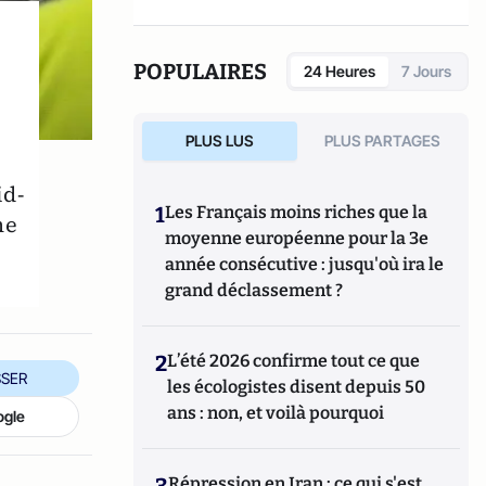
POPULAIRES
24 Heures
7 Jours
PLUS LUS
PLUS PARTAGES
id-
1
Les Français moins riches que la
me
moyenne européenne pour la 3e
année consécutive : jusqu'où ira le
grand déclassement ?
2
L’été 2026 confirme tout ce que
SER
les écologistes disent depuis 50
ans : non, et voilà pourquoi
ogle
3
Répression en Iran : ce qui s'est