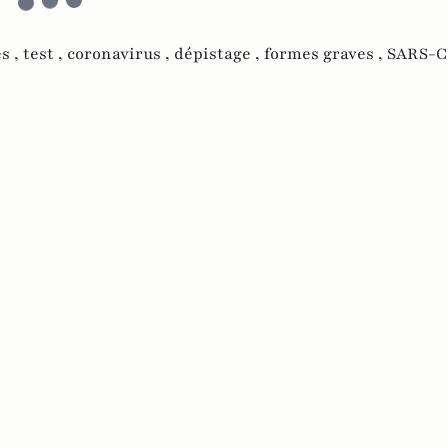
s ,
test ,
coronavirus ,
dépistage ,
formes graves ,
SARS-Co