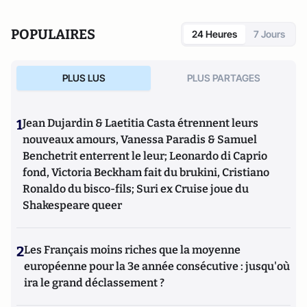
de l'immigration en France. Il a notamment publié La
France en Afrique 1520-2020 (L'Harmattan), La tentation
POPULAIRES
24 Heures
7 Jours
Zemmour et le Grand Remplacement (Ovadia 2021), Le coût
annuel de l'immigration (Contribuables Associés 2022).
PLUS LUS
PLUS PARTAGES
1
Jean Dujardin & Laetitia Casta étrennent leurs
nouveaux amours, Vanessa Paradis & Samuel
Benchetrit enterrent le leur; Leonardo di Caprio
fond, Victoria Beckham fait du brukini, Cristiano
Ronaldo du bisco-fils; Suri ex Cruise joue du
Shakespeare queer
2
Les Français moins riches que la moyenne
européenne pour la 3e année consécutive : jusqu'où
ira le grand déclassement ?