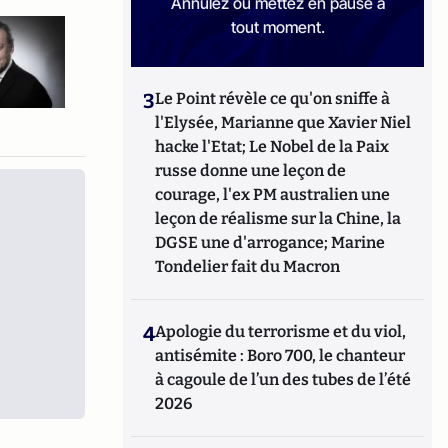
Annulez ou mettez en pause à
tout moment.
3
Le Point révèle ce qu'on sniffe à
l'Elysée, Marianne que Xavier Niel
hacke l'Etat; Le Nobel de la Paix
russe donne une leçon de
courage, l'ex PM australien une
leçon de réalisme sur la Chine, la
DGSE une d'arrogance; Marine
Tondelier fait du Macron
4
Apologie du terrorisme et du viol,
antisémite : Boro 700, le chanteur
à cagoule de l’un des tubes de l’été
2026