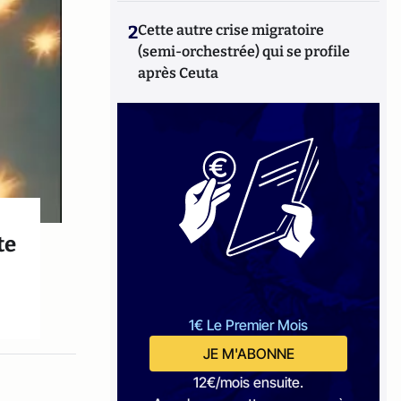
2
Cette autre crise migratoire
(semi-orchestrée) qui se profile
après Ceuta
te
1€ Le Premier Mois
JE M'ABONNE
12€/mois ensuite.