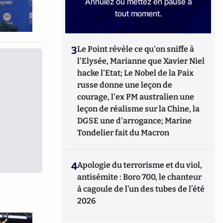
Annulez ou mettez en pause à
tout moment.
3
Le Point révèle ce qu'on sniffe à
l'Elysée, Marianne que Xavier Niel
hacke l'Etat; Le Nobel de la Paix
russe donne une leçon de
courage, l'ex PM australien une
leçon de réalisme sur la Chine, la
DGSE une d'arrogance; Marine
Tondelier fait du Macron
4
Apologie du terrorisme et du viol,
antisémite : Boro 700, le chanteur
à cagoule de l’un des tubes de l’été
2026