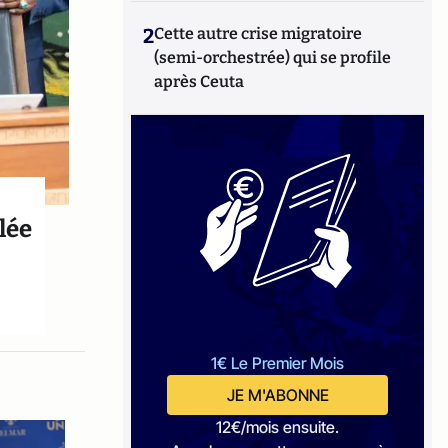
2
Cette autre crise migratoire
(semi-orchestrée) qui se profile
après Ceuta
blée
1€ Le Premier Mois
JE M'ABONNE
12€/mois ensuite.