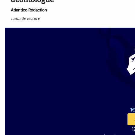
Atlantico Rédaction
1 min de lecture
1€
1