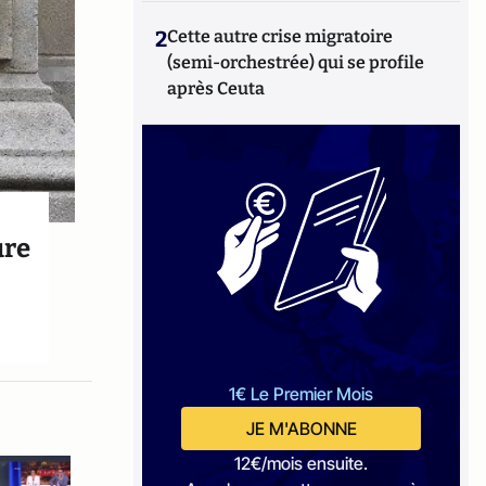
2
Cette autre crise migratoire
(semi-orchestrée) qui se profile
après Ceuta
ure
1€ Le Premier Mois
JE M'ABONNE
12€/mois ensuite.