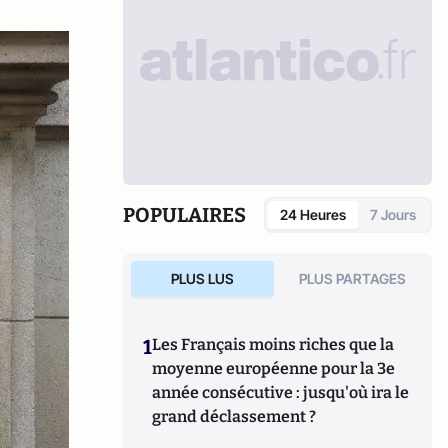
POPULAIRES
24 Heures
7 Jours
PLUS LUS
PLUS PARTAGES
1
Les Français moins riches que la
moyenne européenne pour la 3e
année consécutive : jusqu'où ira le
grand déclassement ?