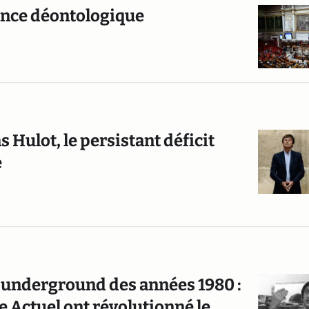
ence déontologique
as Hulot, le persistant déficit
e
 underground des années 1980 :
Actuel ont révolutionné le