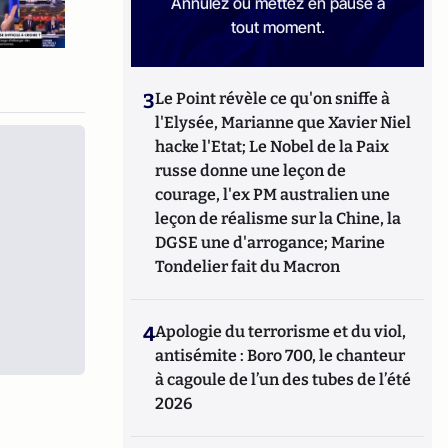
Annulez ou mettez en pause à
tout moment.
3
Le Point révèle ce qu'on sniffe à
l'Elysée, Marianne que Xavier Niel
hacke l'Etat; Le Nobel de la Paix
russe donne une leçon de
courage, l'ex PM australien une
leçon de réalisme sur la Chine, la
DGSE une d'arrogance; Marine
Tondelier fait du Macron
4
Apologie du terrorisme et du viol,
antisémite : Boro 700, le chanteur
à cagoule de l’un des tubes de l’été
2026