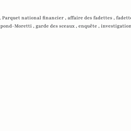
,
Parquet national financier ,
affaire des fadettes ,
fadett
upond-Moretti ,
garde des sceaux ,
enquête ,
investigatio