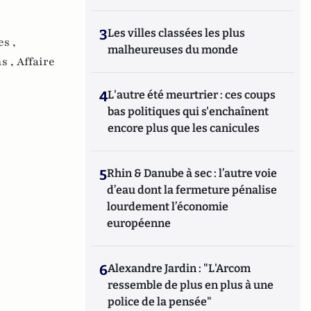
3
Les villes classées les plus
es ,
malheureuses du monde
ns ,
Affaire
4
L'autre été meurtrier : ces coups
bas politiques qui s'enchaînent
encore plus que les canicules
5
Rhin & Danube à sec : l’autre voie
d’eau dont la fermeture pénalise
lourdement l’économie
européenne
6
Alexandre Jardin : "L'Arcom
ressemble de plus en plus à une
police de la pensée"