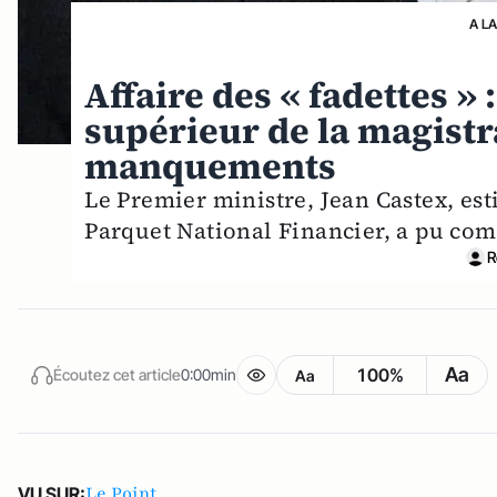
A L
Affaire des « fadettes » 
supérieur de la magistr
manquements
Le Premier ministre, Jean Castex, est
Parquet National Financier, a pu comm
R
Aa
100%
Écoutez cet article
0:00min
Aa
Le Point
VU SUR: