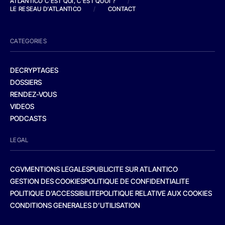
ATLANTICO C'EST QUI, C'EST QUOI ?
/
LE RESEAU D'ATLANTICO
/
CONTACT
CATEGORIES
DECRYPTAGES
DOSSIERS
RENDEZ-VOUS
VIDEOS
PODCASTS
LEGAL
CGV
MENTIONS LEGALES
PUBLICITE SUR ATLANTICO
GESTION DES COOKIES
POLITIQUE DE CONFIDENTIALITE
POLITIQUE D’ACCESSIBILITE
POLITIQUE RELATIVE AUX COOKIES
CONDITIONS GENERALES D’UTILISATION