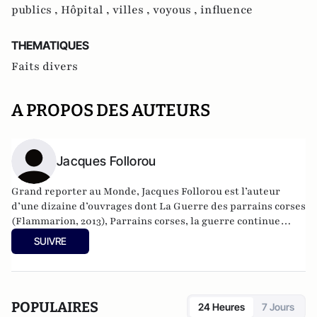
publics ,
Hôpital ,
villes ,
voyous ,
influence
THEMATIQUES
Faits divers
A PROPOS DES AUTEURS
Jacques Follorou
Grand reporter au Monde, Jacques Follorou est l’auteur
d’une dizaine d’ouvrages dont La Guerre des parrains corses
(Flammarion, 2013), Parrains corses, la guerre continue
(Plon, 2019) et La Guerre secrète des espions (Plon, 2020).
SUIVRE
POPULAIRES
24 Heures
7 Jours