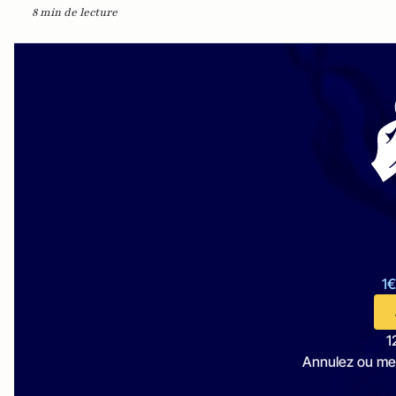
8 min de lecture
1€
1
Annulez ou me