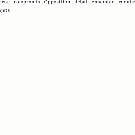
orne ,
compromis ,
Opposition ,
débat ,
ensemble ,
renais
ojets