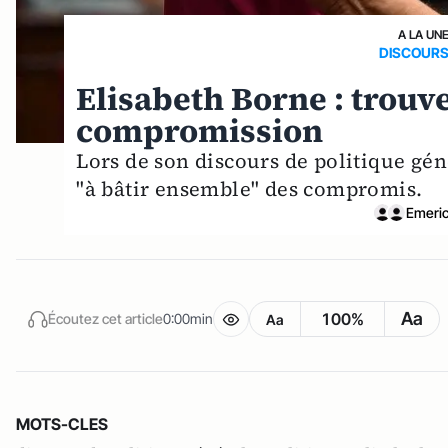
A LA UN
DISCOURS
Elisabeth Borne : trou
compromission
Lors de son discours de politique gén
"à bâtir ensemble" des compromis.
Emeric
Aa
100%
Écoutez cet article
0:00min
Aa
MOTS-CLES