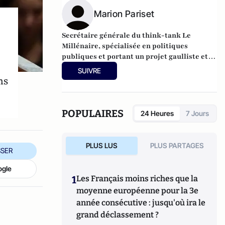
Marion Pariset
Secrétaire générale du think-tank Le
Millénaire, spécialisée en politiques
publiques et portant un projet gaulliste et
réformateur au service de la grandeur de la
SUIVRE
France
ns
POPULAIRES
24 Heures
7 Jours
PLUS LUS
PLUS PARTAGES
SER
ogle
1
Les Français moins riches que la
moyenne européenne pour la 3e
année consécutive : jusqu'où ira le
grand déclassement ?