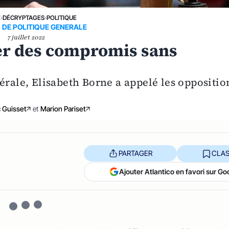
E
›
DÉCRYPTAGES
›
POLITIQUE
 DE POLITIQUE GENERALE
7 juillet 2022
ver des compromis sans
érale, Elisabeth Borne a appelé les oppositio
 Guisset
et
Marion Pariset
PARTAGER
CLAS
Ajouter Atlantico en favori sur Go