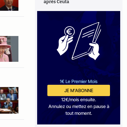
après Ceuta
1€ Le Premier Mois
JE M'ABONNE
12€/mois ensuite.
Annulez ou mettez en pause à
tout moment.