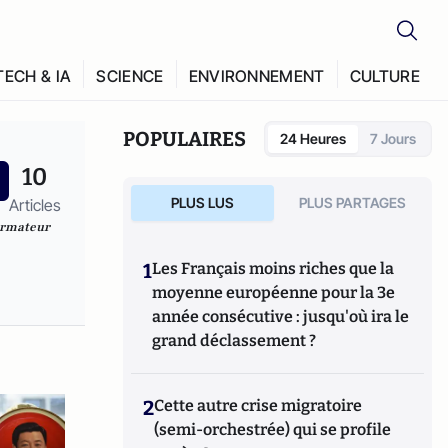
TECH & IA
SCIENCE
ENVIRONNEMENT
CULTURE
POPULAIRES
24 Heures
7 Jours
10
PLUS LUS
PLUS PARTAGES
Articles
formateur
1
Les Français moins riches que la
moyenne européenne pour la 3e
année consécutive : jusqu'où ira le
grand déclassement ?
2
Cette autre crise migratoire
(semi-orchestrée) qui se profile