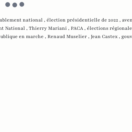
mblement national ,
élection présidentielle de 2022 ,
aven
nt National ,
Thierry Mariani ,
PACA ,
élections régionale
ublique en marche ,
Renaud Muselier ,
Jean Castex ,
gou