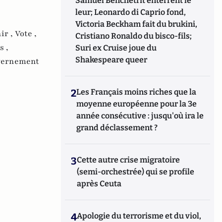
Samuel Benchetrit enterrent le
leur; Leonardo di Caprio fond,
Victoria Beckham fait du brukini,
ir ,
Vote ,
Cristiano Ronaldo du bisco-fils;
s ,
Suri ex Cruise joue du
Shakespeare queer
vernement
2
Les Français moins riches que la
moyenne européenne pour la 3e
année consécutive : jusqu'où ira le
grand déclassement ?
3
Cette autre crise migratoire
(semi-orchestrée) qui se profile
après Ceuta
4
Apologie du terrorisme et du viol,