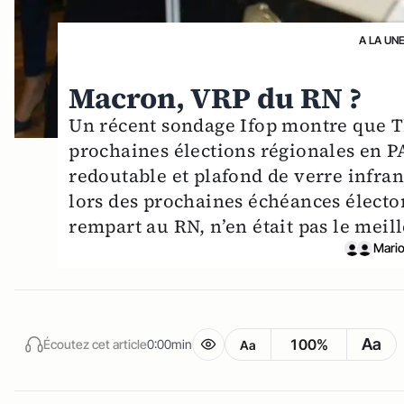
A LA UN
Macron, VRP du RN ?
Un récent sondage Ifop montre que Th
prochaines élections régionales en P
redoutable et plafond de verre infra
lors des prochaines échéances électo
rempart au RN, n’en était pas le meil
Mario
Aa
100%
Écoutez cet article
0:00min
Aa