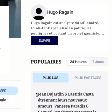
Hugo Ragain
Hugo Ragain est analyste du Millénaire,
think-tank spécialisé en politiques
publiques et portant un projet gaulliste,
réformateur, guidé par l’intérêt national.
SUIVRE
r
POPULAIRES
24 Heures
7 Jours
PLUS LUS
PLUS PARTAGES
SER
1
Jean Dujardin & Laetitia Casta
ogle
étrennent leurs nouveaux
amours, Vanessa Paradis &