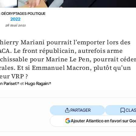
E
›
DÉCRYPTAGES
›
POLITIQUE
2022
26 mai 2021
ierry Mariani pourrait l’emporter lors des
ACA. Le front républicain, autrefois arme
nchissable pour Marine Le Pen, pourrait céde
rales. Et si Emmanuel Macron, plutôt qu’un
leur VRP ?
n Pariset
et
Hugo Ragain
PARTAGER
CLAS
Ajouter Atlantico en favori sur Go