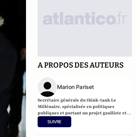
A PROPOS DES AUTEURS
Marion Pariset
Secrétaire générale du think-tank Le
Millénaire, spécialisée en politiques
publiques et portant un projet gaulliste et
réformateur au service de la grandeur de la
SUIVRE
France