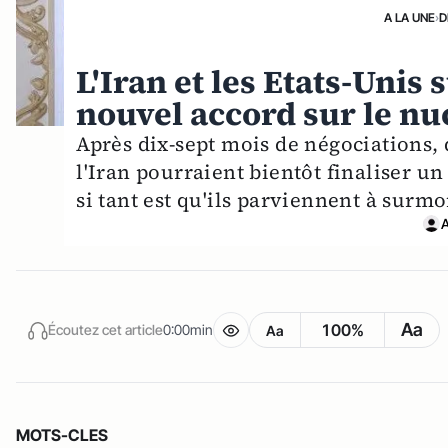
A LA UNE
›
D
L'Iran et les Etats-Unis 
nouvel accord sur le nuc
Après dix-sept mois de négociations, d
l'Iran pourraient bientôt finaliser 
si tant est qu'ils parviennent à surm
A
Aa
100%
Écoutez cet article
0:00min
Aa
MOTS-CLES