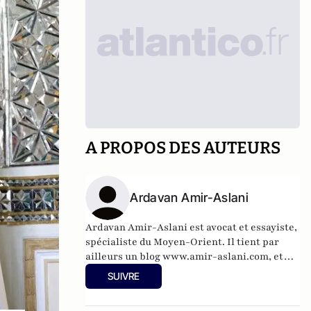
A PROPOS DES AUTEURS
Ardavan Amir-Aslani
Ardavan Amir-Aslani est avocat et essayiste,
spécialiste du Moyen-Orient. Il tient par
ailleurs un blog
www.amir-aslani.com
, et
alimente régulièrement son compte Twitter:
SUIVRE
@a_amir_aslani.