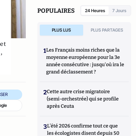
POPULAIRES
24 Heures
7 Jours
PLUS LUS
PLUS PARTAGES
et
1
Les Français moins riches que la
,
moyenne européenne pour la 3e
année consécutive : jusqu'où ira le
grand déclassement ?
2
Cette autre crise migratoire
SER
(semi-orchestrée) qui se profile
ogle
après Ceuta
3
L’été 2026 confirme tout ce que
les écologistes disent depuis 50