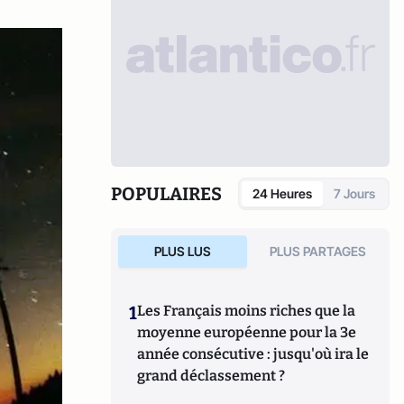
POPULAIRES
24 Heures
7 Jours
PLUS LUS
PLUS PARTAGES
1
Les Français moins riches que la
moyenne européenne pour la 3e
année consécutive : jusqu'où ira le
grand déclassement ?