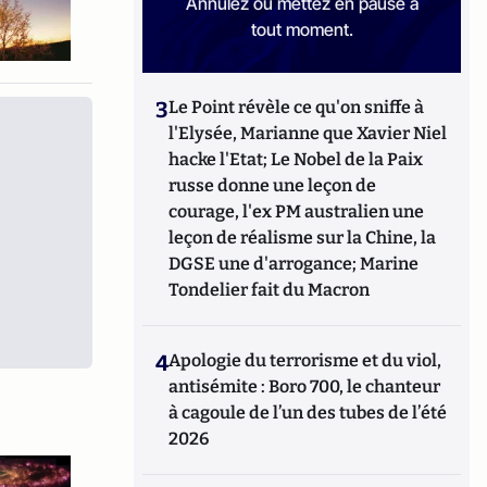
Annulez ou mettez en pause à
tout moment.
3
Le Point révèle ce qu'on sniffe à
l'Elysée, Marianne que Xavier Niel
hacke l'Etat; Le Nobel de la Paix
russe donne une leçon de
courage, l'ex PM australien une
leçon de réalisme sur la Chine, la
DGSE une d'arrogance; Marine
Tondelier fait du Macron
4
Apologie du terrorisme et du viol,
antisémite : Boro 700, le chanteur
à cagoule de l’un des tubes de l’été
2026