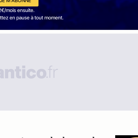
JE M'ABONNE
2€/mois ensuite.
ttez en pause à tout moment.