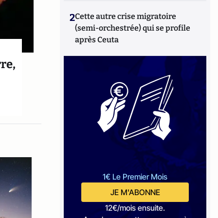
2
Cette autre crise migratoire
(semi-orchestrée) qui se profile
après Ceuta
rre,
1€ Le Premier Mois
JE M'ABONNE
12€/mois ensuite.