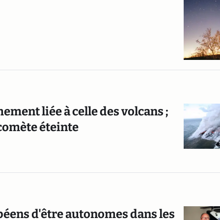
mement liée à celle des volcans ;
comète éteinte
péens d'être autonomes dans les