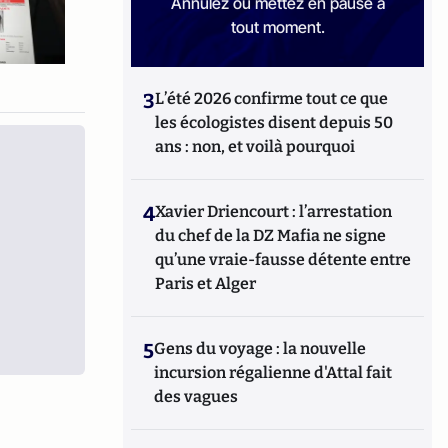
Annulez ou mettez en pause à
tout moment.
3
L’été 2026 confirme tout ce que
les écologistes disent depuis 50
ans : non, et voilà pourquoi
4
Xavier Driencourt : l’arrestation
du chef de la DZ Mafia ne signe
qu’une vraie-fausse détente entre
Paris et Alger
5
Gens du voyage : la nouvelle
incursion régalienne d'Attal fait
des vagues