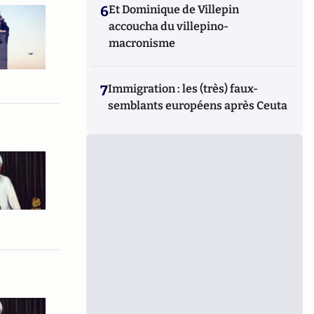
6
Et Dominique de Villepin
accoucha du villepino-
macronisme
7
Immigration : les (très) faux-
semblants européens après Ceuta