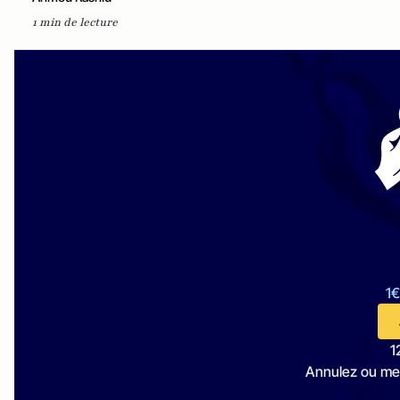
1 min de lecture
1€
1
Annulez ou me