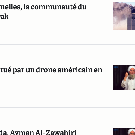
jumelles, la communauté du
rak
ïda tué par un drone américain en
aïda, Ayman Al-Zawahiri