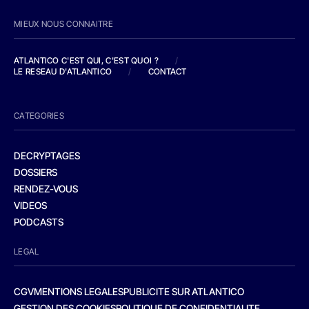
MIEUX NOUS CONNAITRE
ATLANTICO C'EST QUI, C'EST QUOI ?
/
LE RESEAU D'ATLANTICO
/
CONTACT
CATEGORIES
DECRYPTAGES
DOSSIERS
RENDEZ-VOUS
VIDEOS
PODCASTS
LEGAL
CGV
MENTIONS LEGALES
PUBLICITE SUR ATLANTICO
GESTION DES COOKIES
POLITIQUE DE CONFIDENTIALITE