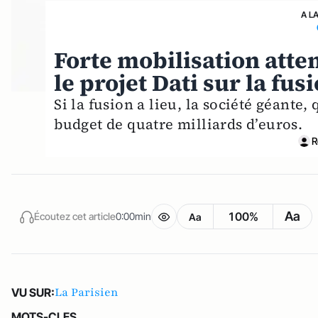
A L
Forte mobilisation atte
le projet Dati sur la fus
Si la fusion a lieu, la société géante
budget de quatre milliards d’euros.
R
Aa
100%
Écoutez cet article
0:00min
Aa
La Parisien
VU SUR:
MOTS-CLES