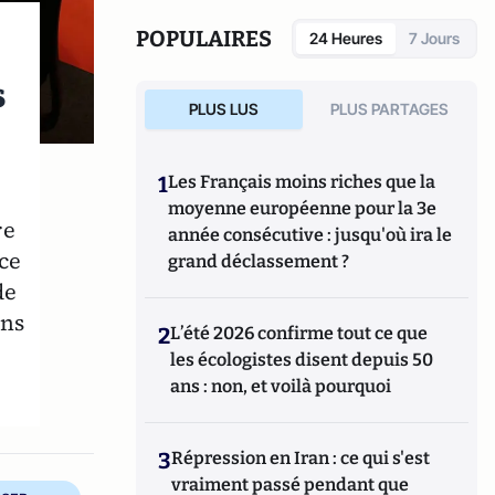
Une histoire de la Corse française
(Tallandier). Il vient de publier "La
POPULAIRES
24 Heures
7 Jours
Tentation de Paris (Quand le journalisme
était un roman)" aux éditions de Paris.
s
PLUS LUS
PLUS PARTAGES
1
Les Français moins riches que la
moyenne européenne pour la 3e
re
année consécutive : jusqu'où ira le
ce
grand déclassement ?
de
ans
2
L’été 2026 confirme tout ce que
les écologistes disent depuis 50
ans : non, et voilà pourquoi
3
Répression en Iran : ce qui s'est
vraiment passé pendant que