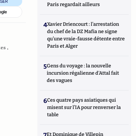
SER
Paris regardait ailleurs
ogle
4
Xavier Driencourt : l’arrestation
du chef de la DZ Mafia ne signe
qu’une vraie-fausse détente entre
Paris et Alger
es ,
5
Gens du voyage : la nouvelle
incursion régalienne d'Attal fait
des vagues
6
Ces quatre pays asiatiques qui
misent sur l’IA pour renverser la
table
7
Et Dominique de Villepin