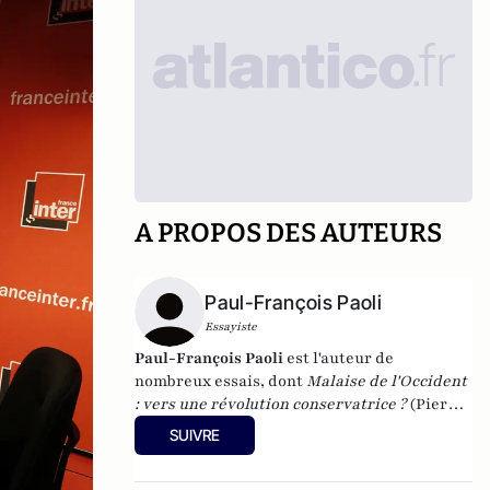
A PROPOS DES AUTEURS
Paul-François Paoli
Essayiste
Paul-François Paoli
est l'auteur de
nombreux essais, dont
Malaise de l'Occident
: vers une révolution conservatrice ?
(Pierre-
Guillaume de Roux, 2014),
Pour en finir avec
SUIVRE
l'idéologie antiraciste
(2012) et
Quand la
gauche agonise
(
2016). En 2023, il a publié