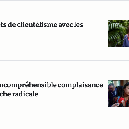
s de clientélisme avec les
: l’incompréhensible complaisance
uche radicale