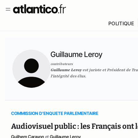
POLITIQUE
Guillaume Leroy
contributeurs
Guillaume Leroy
est juriste et Président de Tr
l'intégrité des élus.
COMMISSION D'ENQUETE PARLEMENTAIRE
Audiovisuel public : les Français ont l
Guilhem Carayon
et
Guillaume Leroy