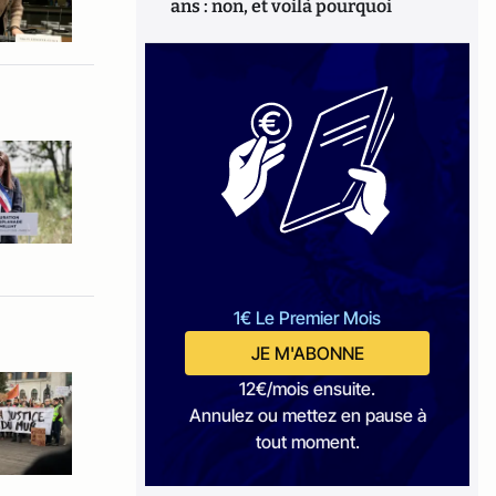
ans : non, et voilà pourquoi
1€ Le Premier Mois
JE M'ABONNE
12€/mois ensuite.
Annulez ou mettez en pause à
tout moment.