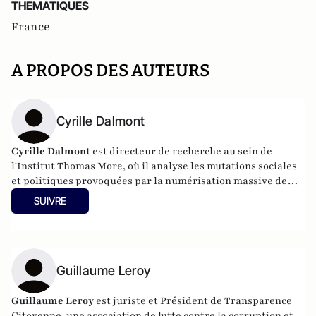
THEMATIQUES
France
A PROPOS DES AUTEURS
Cyrille Dalmont
Cyrille Dalmont
est directeur de recherche au sein de
l'Institut Thomas More, où il analyse les mutations sociales
et politiques provoquées par la numérisation massive de
nos sociétés. Ses recherches portent actuellement sur deux
SUIVRE
axes principaux : les questions de régulation et les enjeux
éthiques liés au déploiement du numérique et son impact
sur les droits fondamentaux et les libertés publiques ; ainsi
que les enjeux de souveraineté numérique, tant au niveau
national que de l’Union européenne.
Guillaume Leroy
Guillaume Leroy
est juriste et Président de Transparence
Citoyenne, une association de lutte contre la corruption et