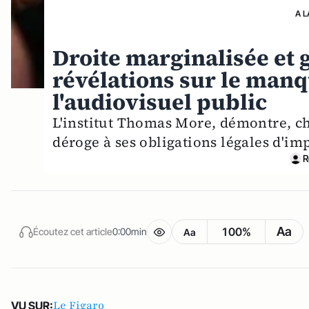
A L
Droite marginalisée et 
révélations sur le man
l'audiovisuel public
L'institut Thomas More, démontre, chi
déroge à ses obligations légales d'imp
R
Aa
100%
Écoutez cet article
0:00min
Aa
Le Figaro
VU SUR: