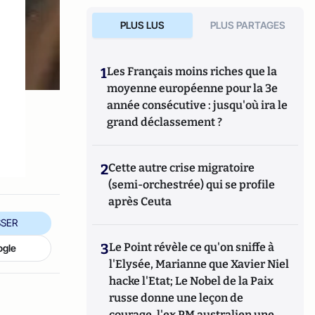
PLUS LUS
PLUS PARTAGES
1
Les Français moins riches que la
moyenne européenne pour la 3e
année consécutive : jusqu'où ira le
grand déclassement ?
2
Cette autre crise migratoire
(semi-orchestrée) qui se profile
après Ceuta
SER
3
Le Point révèle ce qu'on sniffe à
ogle
l'Elysée, Marianne que Xavier Niel
hacke l'Etat; Le Nobel de la Paix
russe donne une leçon de
courage, l'ex PM australien une