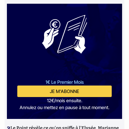
1€ Le Premier Mois
JE M'ABONNE
12€/mois ensuite.
Annulez ou mettez en pause à tout moment.
3
Le Point révèle ce qu'on sniffe à l'Elysée, Marianne