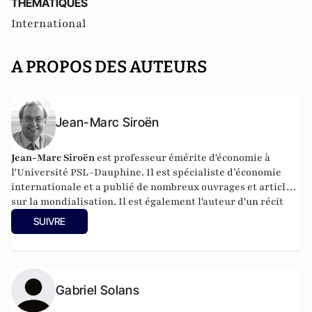
THEMATIQUES
International
A PROPOS DES AUTEURS
Jean-Marc Siroën
Jean-Marc Siroën
est professeur émérite d'économie à
l'Université PSL-Dauphine. Il est spécialiste d’économie
internationale et a publié de nombreux ouvrages et articles
sur la mondialisation. Il est également l'auteur d'un récit
romancé (en trois tomes) autour de l'économiste J.M. Keynes
SUIVRE
: "Mr Keynes et les extravagants". Site :
www.jean-
marcsiroen.dauphine.
fr
Gabriel Solans