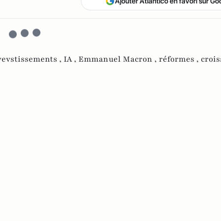
Ajouter Atlantico en favori sur Go
vevstissements ,
IA ,
Emmanuel Macron ,
réformes ,
croi