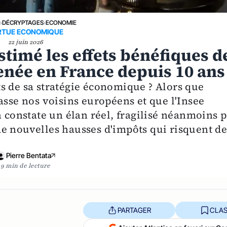
E
›
DÉCRYPTAGES
›
ECONOMIE
RTUE ECONOMIQUE
22 juin 2026
stimé les effets bénéfiques d
menée en France depuis 10 ans
uits de sa stratégie économique ? Alors que
asse nos voisins européens et que l'Insee
n constate un élan réel, fragilisé néanmoins 
n de nouvelles hausses d'impôts qui risquent d
Pierre Bentata
9 min de lecture
PARTAGER
CLAS