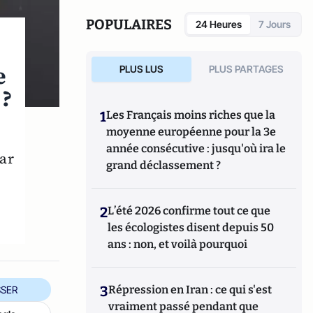
POPULAIRES
24 Heures
7 Jours
e
PLUS LUS
PLUS PARTAGES
 ?
1
Les Français moins riches que la
moyenne européenne pour la 3e
année consécutive : jusqu'où ira le
par
grand déclassement ?
e
2
L’été 2026 confirme tout ce que
les écologistes disent depuis 50
ans : non, et voilà pourquoi
3
Répression en Iran : ce qui s'est
SER
vraiment passé pendant que