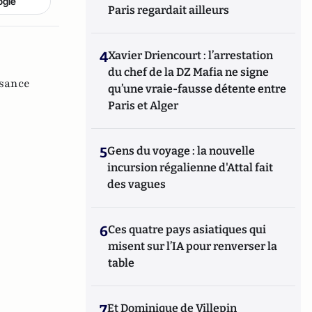
ogle
Paris regardait ailleurs
4
Xavier Driencourt : l’arrestation
du chef de la DZ Mafia ne signe
ssance
qu’une vraie-fausse détente entre
Paris et Alger
5
Gens du voyage : la nouvelle
incursion régalienne d'Attal fait
des vagues
6
Ces quatre pays asiatiques qui
misent sur l’IA pour renverser la
table
7
Et Dominique de Villepin