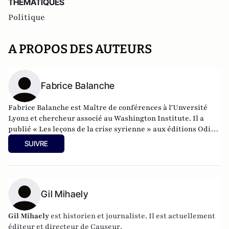
THEMATIQUES
Politique
A PROPOS DES AUTEURS
Fabrice Balanche
Fabrice Balanche est Maître de conférences à l'Unversité
Lyon2 et chercheur associé au Washington Institute. Il a
publié « Les leçons de la crise syrienne » aux éditions Odile
Jacob, 2024, pour lequel il a obtenu le prix de Géopolitique
SUIVRE
2024 de la part du ministère de la Défense.
Gil Mihaely
Gil Mihaely
est historien et journaliste. Il est actuellement
éditeur et directeur de
Causeur
.