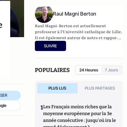
Raul Magni Berton
e
Raul Magni-Berton est actuellement
professeur à l'Université catholique de Lille.
Il est également auteur de notes et rapports
pour le think-tank GénérationLibre.
SUIVRE
POPULAIRES
24 Heures
7 Jours
PLUS LUS
PLUS PARTAGES
SER
ogle
1
Les Français moins riches que la
moyenne européenne pour la 3e
année consécutive : jusqu'où ira le