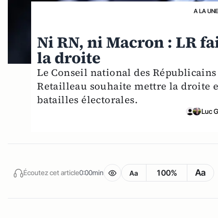
A LA UN
Ni RN, ni Macron : LR fai
la droite
Le Conseil national des Républicains 
Retailleau souhaite mettre la droite
batailles électorales.
Luc 
Aa
100%
Écoutez cet article
0:00min
Aa