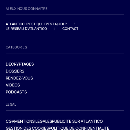
MIEUX NOUS CONNAITRE
ATLANTICO C'EST QUI, C'EST QUOI ?
/
LE RESEAU D'ATLANTICO
/
CONTACT
CATEGORIES
DECRYPTAGES
DOSSIERS
RENDEZ-VOUS
VIDEOS
PODCASTS
LEGAL
CGV
MENTIONS LEGALES
PUBLICITE SUR ATLANTICO
GESTION DES COOKIES
POLITIQUE DE CONFIDENTIALITE