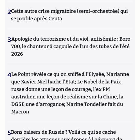
2
Cette autre crise migratoire (semi-orchestrée) qui
se profile après Ceuta
3
Apologie du terrorisme et du viol, antisémite : Boro
700, le chanteur à cagoule de l’un des tubes de l’été
2026
4
Le Point révèle ce qu'on sniffe à l'Elysée, Marianne
que Xavier Niel hacke l'Etat; Le Nobel de la Paix
russe donne une leçon de courage, l'ex PM
australien une leçon de réalisme sur la Chine, la
DGSE une d'arrogance; Marine Tondelier fait du
Macron
5
Bons baisers de Russie ? Voilà ce qui se cache
derrière les attaques aux drones à l'aéroport de