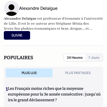
Alexandre Delaigue
Alexandre Delaigue
est
professeur d'
économie
à l'université
de Lille. Il est le co-auteur avec Stéphane Ménia des
livres
Nos phobies économiques
et
Sexe, drogue... et
économie : pas de sujet tabou pour les économistes
(parus
SUIVRE
chez Pearson). Son site :
econoclaste.net
POPULAIRES
24 Heures
7 Jours
PLUS LUS
PLUS PARTAGES
1
Les Français moins riches que la moyenne
européenne pour la 3e année consécutive : jusqu'où
ira le grand déclassement ?