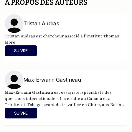
A PROPOS DES AUTEURS
Tristan Audras
Tristan Audras est chercheur associé à l’Institut Thomas
More
SUIVRE
Max-Erwann Gastineau
Max-Erwann Gastineau
est essayiste, spécialiste des
questions internationales. Il a étudié au Canada et à
Trinité-et-Tobago, avant de travailler en Chine, aux Nations
unies, à l’Assemblée nationale, puis dans le monde de
SUIVRE
l’énergie. Il est l'auteur de
L'Ère de l'affirmation : répondre
au défi de la désoccidentalisation
(Le Cerf, 2023).