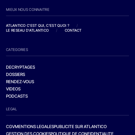
MIEUX NOUS CONNAITRE
ATLANTICO C'EST QUI, C'EST QUOI ?
/
LE RESEAU D'ATLANTICO
/
CONTACT
CATEGORIES
DECRYPTAGES
DOSSIERS
RENDEZ-VOUS
VIDEOS
PODCASTS
LEGAL
CGV
MENTIONS LEGALES
PUBLICITE SUR ATLANTICO
GESTION DES COOKIES
POLITIQUE DE CONFIDENTIALITE