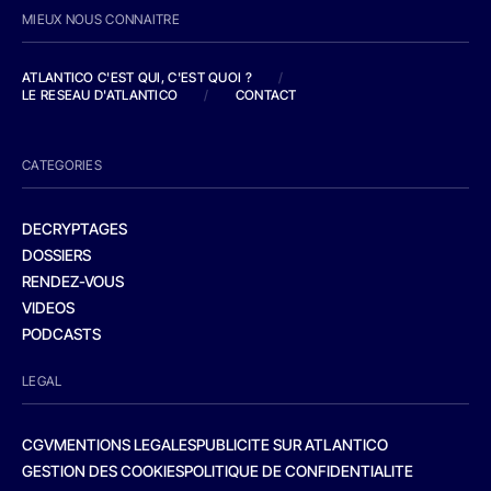
MIEUX NOUS CONNAITRE
ATLANTICO C'EST QUI, C'EST QUOI ?
/
LE RESEAU D'ATLANTICO
/
CONTACT
CATEGORIES
DECRYPTAGES
DOSSIERS
RENDEZ-VOUS
VIDEOS
PODCASTS
LEGAL
CGV
MENTIONS LEGALES
PUBLICITE SUR ATLANTICO
GESTION DES COOKIES
POLITIQUE DE CONFIDENTIALITE