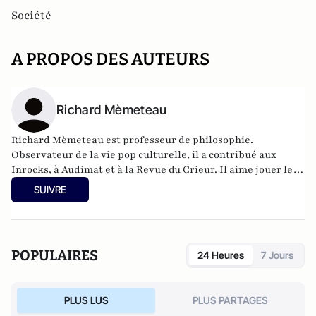
Société
A PROPOS DES AUTEURS
Richard Mèmeteau
Richard Mèmeteau est professeur de philosophie.
Observateur de la vie pop culturelle, il a contribué aux
Inrocks, à Audimat et à la Revue du Crieur. Il aime jouer le
script doctor de fortune en échange d'un café allongé et
SUIVRE
citer RuPaul sur son profil Grindr. Il est l'auteur de Pop
culture. Réflexions sur les industries du rêve et l'invention
des identités (Zones, 2014)
POPULAIRES
24 Heures
7 Jours
PLUS LUS
PLUS PARTAGES