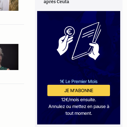
après Ceuta
1€ Le Premier Mois
JE M'ABONNE
12€/mois ensuite.
Annulez ou mettez en pause à
tout moment.