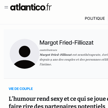
POLITIQUE
Margot Fried-Filliozat
contributeurs
Margot Fried-Filliozat
est sexothérapeute, écri
depuis 9 ans des couples et des personnes céliba
l'intime.
VIE DE COUPLE
L’humour rend sexy et ce qui se joue e
faire rire des partenaires potentiels