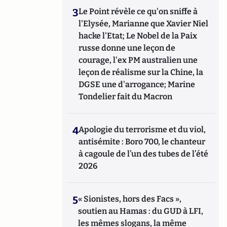
3
Le Point révèle ce qu'on sniffe à
l'Elysée, Marianne que Xavier Niel
hacke l'Etat; Le Nobel de la Paix
russe donne une leçon de
courage, l'ex PM australien une
leçon de réalisme sur la Chine, la
DGSE une d'arrogance; Marine
Tondelier fait du Macron
4
Apologie du terrorisme et du viol,
antisémite : Boro 700, le chanteur
à cagoule de l’un des tubes de l’été
2026
5
« Sionistes, hors des Facs »,
soutien au Hamas : du GUD à LFI,
les mêmes slogans, la même