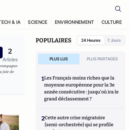
TECH & IA
SCIENCE
ENVIRONNEMENT
CULTURE
POPULAIRES
24 Heures
7 Jours
2
PLUS LUS
PLUS PARTAGES
Articles
accompagne
a joie de
1
Les Français moins riches que la
moyenne européenne pour la 3e
année consécutive : jusqu'où ira le
grand déclassement ?
2
Cette autre crise migratoire
(semi-orchestrée) qui se profile