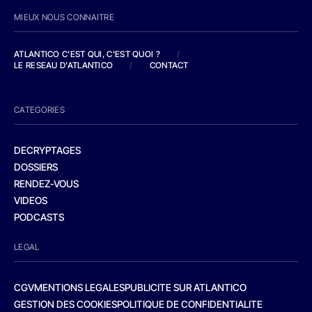
MIEUX NOUS CONNAITRE
ATLANTICO C'EST QUI, C'EST QUOI ?
/
LE RESEAU D'ATLANTICO
/
CONTACT
CATEGORIES
DECRYPTAGES
DOSSIERS
RENDEZ-VOUS
VIDEOS
PODCASTS
LEGAL
CGV
MENTIONS LEGALES
PUBLICITE SUR ATLANTICO
GESTION DES COOKIES
POLITIQUE DE CONFIDENTIALITE