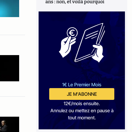
ans : non, et voilà pourquoi
1€ Le Premier Mois
JE M'ABONNE
12€/mois ensuite.
Annulez ou mettez en pause à
tout moment.