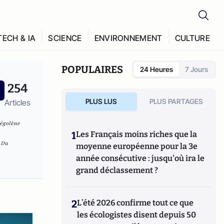
TECH & IA
SCIENCE
ENVIRONNEMENT
CULTURE
POPULAIRES
24 Heures
7 Jours
254
PLUS LUS
PLUS PARTAGES
Articles
Ségolène
1
Les Français moins riches que la
 Du
moyenne européenne pour la 3e
année consécutive : jusqu'où ira le
grand déclassement ?
2
L’été 2026 confirme tout ce que
les écologistes disent depuis 50