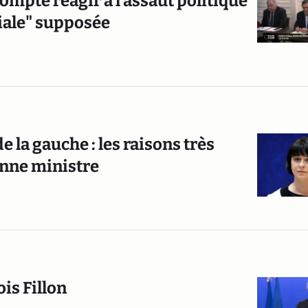
compte réagir à l’assaut politique
iale" supposée
e la gauche : les raisons très
enne ministre
is Fillon