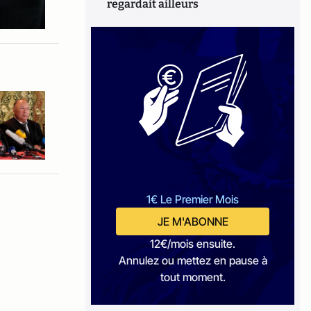
regardait ailleurs
1€ Le Premier Mois
JE M'ABONNE
12€/mois ensuite.
Annulez ou mettez en pause à
tout moment.