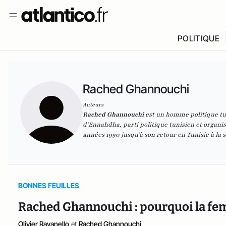
POLITIQUE
Rached Ghannouchi
Auteurs
Rached Ghannouchi
est un homme politique tu
d'Ennahdha, parti politique tunisien et organi
années 1990 jusqu'à son retour en Tunisie à la s
BONNES FEUILLES
Rached Ghannouchi : pourquoi la femm
Olivier Ravanello
et
Rached Ghannouchi