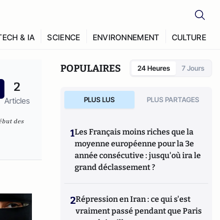
TECH & IA
SCIENCE
ENVIRONNEMENT
CULTURE
POPULAIRES
24 Heures
7 Jours
2
PLUS LUS
PLUS PARTAGES
Articles
ébut des
1
Les Français moins riches que la
moyenne européenne pour la 3e
année consécutive : jusqu'où ira le
grand déclassement ?
2
Répression en Iran : ce qui s'est
vraiment passé pendant que Paris