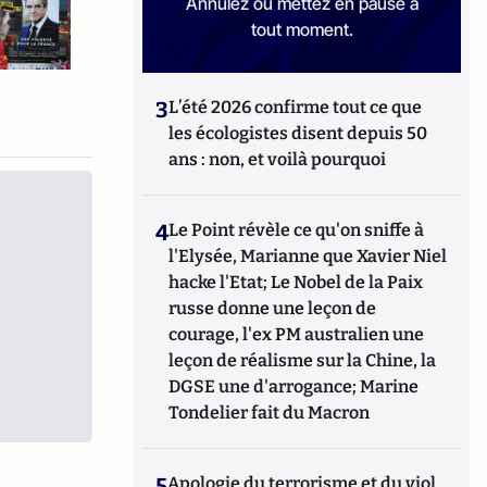
Annulez ou mettez en pause à
tout moment.
3
L’été 2026 confirme tout ce que
les écologistes disent depuis 50
ans : non, et voilà pourquoi
4
Le Point révèle ce qu'on sniffe à
l'Elysée, Marianne que Xavier Niel
hacke l'Etat; Le Nobel de la Paix
russe donne une leçon de
courage, l'ex PM australien une
leçon de réalisme sur la Chine, la
DGSE une d'arrogance; Marine
Tondelier fait du Macron
5
Apologie du terrorisme et du viol,