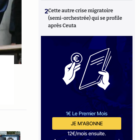
2
Cette autre crise migratoire
(semi-orchestrée) qui se profile
après Ceuta
1€ Le Premier Mois
JE M'ABONNE
12€/mois ensuite.