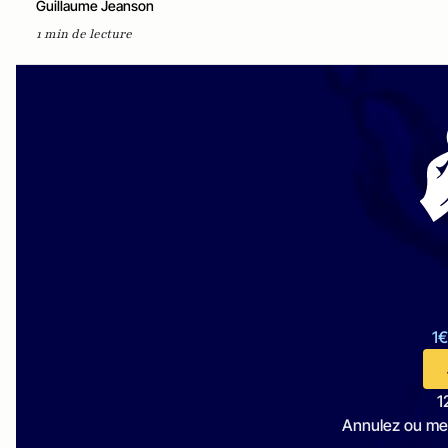
Guillaume Jeanson
1 min de lecture
1€
1
Annulez ou me