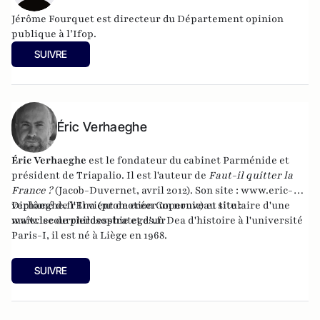
Jérôme Fourquet est directeur du Département opinion
publique à l’
Ifop
.
SUIVRE
Éric Verhaeghe
Éric Verhaeghe
est le fondateur du
cabinet Parménide
et
président de
Triapalio
. Il est l'auteur de
Faut-il quitter la
France ?
(Jacob-Duvernet, avril 2012). Son site :
www.eric-
verhaeghe.fr
Diplômé de l'Ena (promotion Copernic) et titulaire d'une
Il vient de créer un nouveau site :
www.lecourrierdesstrateges.fr
maîtrise de philosophie et d'un Dea d'histoire à l'université
Paris-I, il est né à Liège en 1968.
SUIVRE