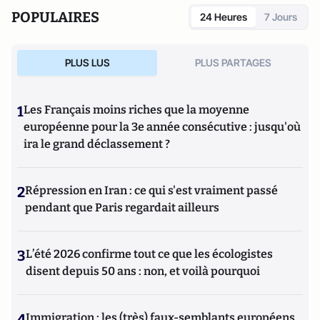
POPULAIRES
24 Heures
7 Jours
PLUS LUS
PLUS PARTAGES
1
Les Français moins riches que la moyenne
européenne pour la 3e année consécutive : jusqu'où
ira le grand déclassement ?
2
Répression en Iran : ce qui s'est vraiment passé
pendant que Paris regardait ailleurs
3
L’été 2026 confirme tout ce que les écologistes
disent depuis 50 ans : non, et voilà pourquoi
4
Immigration : les (très) faux-semblants européens