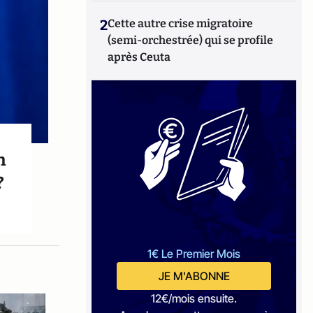
2
Cette autre crise migratoire
(semi-orchestrée) qui se profile
après Ceuta
n
?
1€ Le Premier Mois
JE M'ABONNE
12€/mois ensuite.