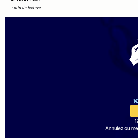
1 min de lecture
1€
1
Annulez ou me