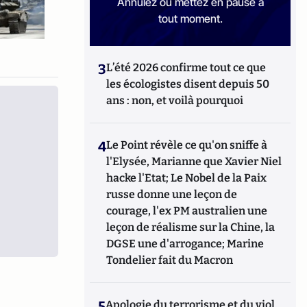
Annulez ou mettez en pause à
tout moment.
3
L’été 2026 confirme tout ce que
les écologistes disent depuis 50
ans : non, et voilà pourquoi
4
Le Point révèle ce qu'on sniffe à
l'Elysée, Marianne que Xavier Niel
hacke l'Etat; Le Nobel de la Paix
russe donne une leçon de
courage, l'ex PM australien une
leçon de réalisme sur la Chine, la
DGSE une d'arrogance; Marine
Tondelier fait du Macron
5
Apologie du terrorisme et du viol,