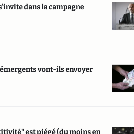
s’invite dans la campagne
ys émergents vont-ils envoyer
tivité" est piégé (du moins en